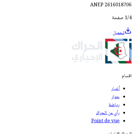
ANEP 2616018706
1/4 صفحة
تحميل
اقسام
أخبار
حوار
رياضة
رأي من الحراك
Point de vue