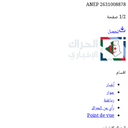
ANEP 2631008878
1/2 صفحة
تحميل
اقسام
أخبار
حوار
رياضة
رأي من الحراك
Point de vue