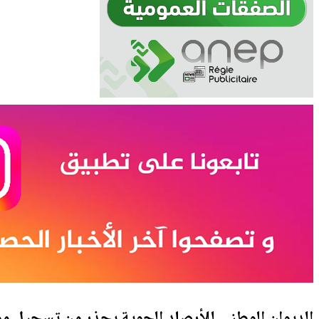
الديوان الوطني للأرصاد الجوية يحذر من تسجيل م