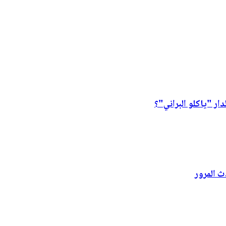
ار "ياكلو البراني"؟
ث المرور