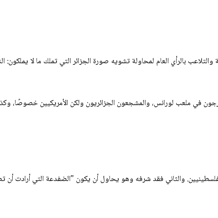
والتلاعب بالرأي العام لمحاولة تشويه صورة الجزائر التي تملك ما لا يملكون: الن
 بجدارة إلى دور الـ32 من كأس العالم، كان المتفرجون في ملعب لورانس، والمشجعون الجزائريون ولكن الأ
فلسطينيين. والثاني فقد شرفه وهو يحاول أن يكون "الضفدعة التي أرادت أن تصبح