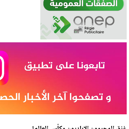
غزة، المجرمون الإباديون وكأس العالم!