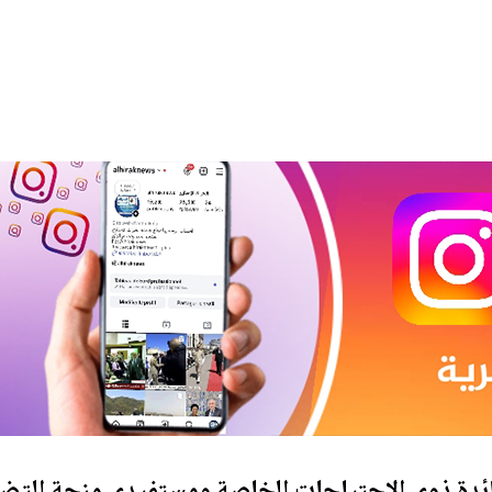
ائدة ذوي الاحتياجات الخاصة ومستفيدي منحة التض