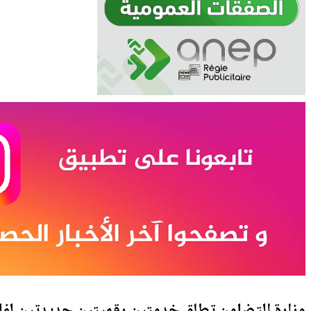
وزارة التضامن تطلق خدمتين رقميتين جديدتين لف